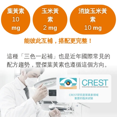
葉黃素
玉米黃
消旋玉米黃
10
素
素
2
10
mg
mg
mg
能彼此互補，搭配更完整！
這種「三色一起補」也是近年國際常見的
配方趨勢，豐傑葉黃素也遵循這個方向。