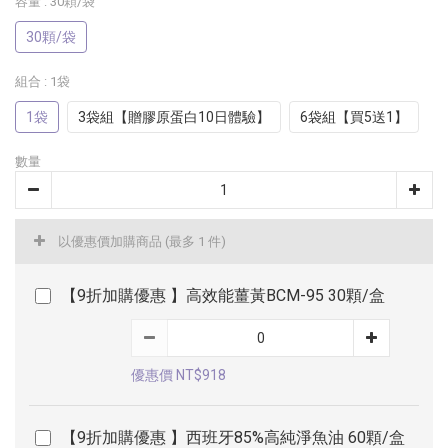
容量
: 30顆/袋
30顆/袋
組合
: 1袋
1袋
3袋組【贈膠原蛋白10日體驗】
6袋組【買5送1】
數量
以優惠價加購商品
(最多 1 件)
【9折加購優惠 】高效能薑黃BCM-95 30顆/盒
優惠價 NT$918
【9折加購優惠 】西班牙85%高純淨魚油 60顆/盒