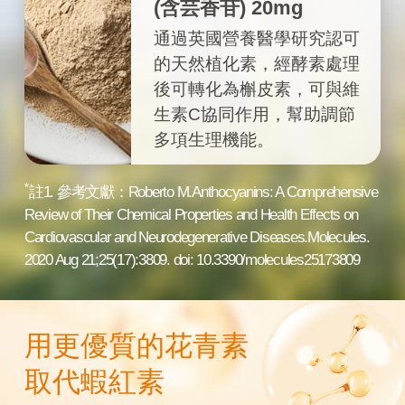
(含芸香苷) 20mg
通過英國營養醫學研究認可
的天然植化素，經酵素處理
後可轉化為槲皮素，可與維
生素C協同作用，幫助調節
多項生理機能。
*
註1. 參考文獻：Roberto M.Anthocyanins: A Comprehensive
Review of Their Chemical Properties and Health Effects on
Cardiovascular and Neurodegenerative Diseases.Molecules.
2020 Aug 21;25(17):3809. doi: 10.3390/molecules25173809
用更優質的花青素
取代蝦紅素