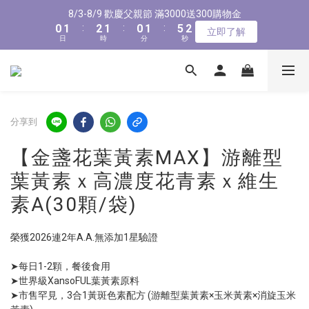
1
1
2
2
3
3
2
2
1
1
2
2
6
6
1
1
8/3-8/9 歡慶父親節 滿3000送300購物金
8/3-8/9 歡慶父親節 滿3000送300購物金
0
0
1
1
:
:
2
2
1
1
:
:
0
0
1
1
:
:
5
5
0
0
立即了解
立即了解
9
日
日
時
時
9
分
分
秒
秒
9
0
0
1
1
0
0
0
0
4
4
8
9
9
8
9
8
0
0
3
3
7
8
9
8
7
8
7
2
2
新會員首購輸入【NEW88】現折$88元
6
7
8
7
6
7
6
1
1
5
6
7
6
5
6
5
0
0
4
5
6
5
4
5
9
4
分享到
全館滿1500免運
3
4
5
4
3
4
8
3
2
3
4
3
2
3
7
2
【金盞花葉黃素MAX】游離型
1
2
3
2
1
2
6
1
8/3-8/9 歡慶父親節 滿3000送300購物金
葉黃素ｘ高濃度花青素ｘ維生
0
1
:
2
1
:
0
1
:
5
0
立即了解
日
時
分
秒
0
1
0
0
4
素A(30顆/袋)
0
3
2
榮獲2026連2年A.A.無添加1星驗證
1
0
➤每日1-2顆，餐後食用
➤世界級XansoFUL葉黃素原料
➤市售罕見，3合1黃斑色素配方 (游離型葉黃素×玉米黃素×消旋玉米