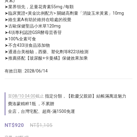
黃素)
➤業界領先，足量花青素55mg /每顆 
➤臨床實證<黃金比例配方> 關鍵高劑量「消旋玉米黃素」10mg
➤維生素A有助於維持在暗處的視覺
➤古歐保健聖品小米草120mg
➤4項專利認證GSR酵母芸香苷
➤100%全素可食
➤不含433項食品添加物
➤通過台美檢驗，西藥、塑化劑等822項檢測
➤推薦搭配【玻尿酸+卡曼橘】保健效果加乘
有效日期 : 2028/06/14
至
08/10 04:00
截止
指定分類，【歡慶父親節】結帳滿萬送魅力
費洛蒙精粹1瓶 ，不累贈
全店，台灣宅配、超商-滿1500免運
NT$920
NT$1,105