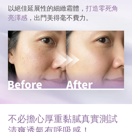
以絕佳延展性的細緻霜體，
打造零死角
亮澤感
，出門美得毫不費力。
不必擔心厚重黏膩
真實測試
清爽透氣有呼吸感！