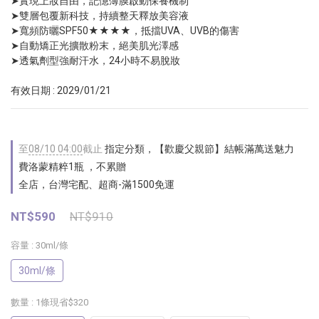
➤實現上妝自由，記憶薄膜啟動保養機制 
➤雙層包覆新科技，持續整天釋放美容液
➤寬頻防曬SPF50★★★★，抵擋UVA、UVB的傷害 
➤自動矯正光擴散粉末，絕美肌光澤感
➤透氣劑型強耐汗水，24小時不易脫妝
有效日期 : 2029/01/21
至
08/10 04:00
截止
指定分類，【歡慶父親節】結帳滿萬送魅力
費洛蒙精粹1瓶 ，不累贈
全店，台灣宅配、超商-滿1500免運
NT$590
NT$910
容量
: 30ml/條
30ml/條
數量
: 1條現省$320