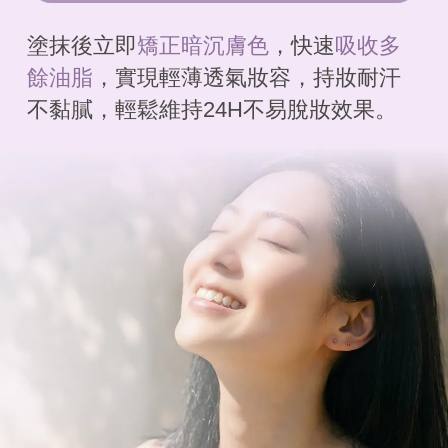
塗抹後立即
矯正暗沉膚色
，快速
吸收多
餘油脂
，
實現輕薄透氣妝容，持妝耐汗
不黏膩
，
輕鬆維持24H不易脫妝效果。