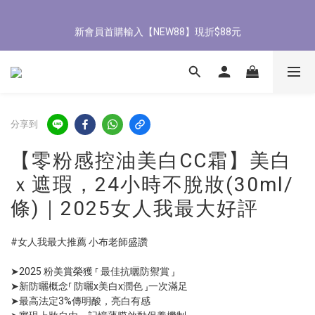
8
9
9
8
9
0
2
7
1
3
2
2
5
1
2
8/3-8/9 歡慶父親節 滿3000送300購物金
7
9
8
8
7
8
1
6
新會員首購輸入【NEW88】現折$88元
0
2
:
1
1
:
4
0
:
1
9
立即了解
6
8
7
7
6
7
0
5
日
時
分
秒
1
0
0
3
0
8
5
7
6
6
9
5
6
4
0
2
7
4
6
5
5
8
4
5
3
1
6
全館滿1500免運
3
5
4
4
7
3
4
2
0
5
2
4
3
3
6
2
3
1
4
1
3
2
2
5
1
2
8/3-8/9 歡慶父親節 滿3000送300購物金
0
3
分享到
0
2
:
1
1
:
4
0
:
1
9
立即了解
2
日
時
分
秒
1
0
0
3
0
8
1
【零粉感控油美白CC霜】美白
0
2
7
0
1
6
ｘ遮瑕，24小時不脫妝(30ml/
0
5
條)｜2025女人我最大好評
4
3
2
#女人我最大推薦 小布老師盛讚
1
0
➤2025 粉美賞榮獲 ⸢ 最佳抗曬防禦賞 ⸥
➤新防曬概念⸢ 防曬x美白x潤色 ⸥一次滿足 
➤最高法定3%傳明酸，亮白有感