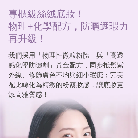
專櫃級絲絨底妝！
物理+化學配方，防曬遮瑕力
再升級！
我們採用「物理性微粒粉體」與「高透
感化學防曬劑」黃金配方，同步抵禦紫
外線、修飾膚色不均與細小瑕疵；完美
配比轉化為精緻的粉霧妝感，讓底妝更
添高雅質感！