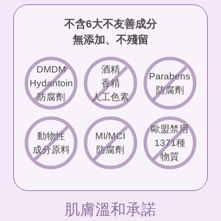
不含6大不友善成分
無添加、不殘留
DMDM
酒精
Parabens
Hydantoin
香精
防腐劑
防腐劑
人工色素
歐盟禁用
動物性
MI/MCI
1371種
成分原料
防腐劑
物質
肌膚溫和承諾