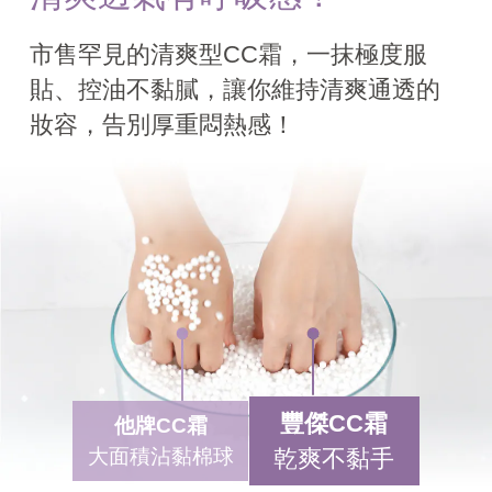
市售罕見的清爽型CC霜，一抹極度服
貼、控油不黏膩，讓你維持清爽通透的
妝容，告別厚重悶熱感！
豐傑CC霜
他牌CC霜
大面積沾黏棉球
乾爽不黏手