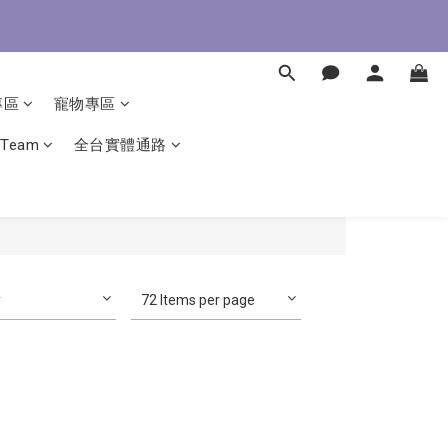
即了解
即了解
專區
寵物專區
 Team
全台實體通路
y
72 Items per page