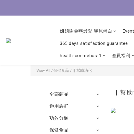
8/3-8
8/3-8
姐姐謝金燕最愛 膠原蛋白
Event
365 days satisfaction guarantee
health-cosmetics-1
會員福利
View All
/
保健食品
/
▎幫助消化
▎幫
全部商品
適用族群
功效分類
保健食品