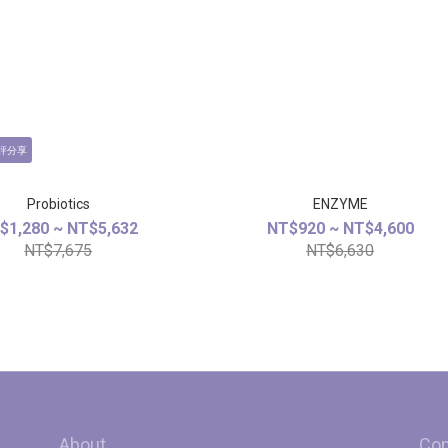
評分享
Probiotics
ENZYME
$1,280 ~ NT$5,632
NT$920 ~ NT$4,600
NT$7,675
NT$6,630
About
Con