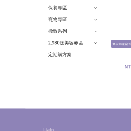
保養專區
寵物專區
極致系列
2,980送美容券區
醫學大聯盟好
定期購方案
NT
Help