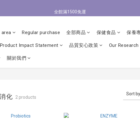
0
3
2
3
4
5
6
7
6
9
0
1
:
2
3
:
4
7
:
3
6
全館滿1500免運
/9 歡慶父親節 滿3000送300購物金
2
1
立
2
3
4
5
6
9
5
8
Days
Hours
Minutes
Seconds
0
1
2
3
6
2
5
1
0
1
2
3
4
5
8
4
7
0
1
2
5
1
4
0
0
1
:
2
3
:
4
7
:
3
6
/9 歡慶父親節 滿3000送300購物金
立
0
1
4
0
3
Days
Hours
Minutes
Seconds
0
1
2
3
6
2
5
 area
Regular purchase
全部商品
保健食品
保養
0
3
2
0
1
2
5
1
4
2
1
0
1
4
0
3
Product Impact Statement
品質安心政策
Our Research
1
0
0
3
2
0
2
1
關於我們
1
0
0
Sort b
助消化
2 products