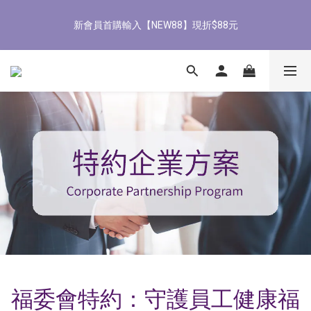
8
9
9
8
2
3
1
7
1
2
2
1
5
6
4
8/3-8/9 歡慶父親節 滿3000送300購物金
7
8
8
7
1
2
0
6
新會員首購輸入【NEW88】現折$88元
0
1
:
1
0
:
4
5
:
3
9
立即了解
6
7
7
6
9
0
1
5
Days
Hours
Minutes
Seconds
0
0
3
4
2
8
5
6
6
5
9
8
0
4
2
3
1
7
4
5
5
4
8
9
7
3
1
2
0
6
全館滿1500免運
3
4
4
3
7
8
6
2
0
1
5
2
3
3
2
6
7
5
1
0
4
1
2
2
1
5
6
4
8/3-8/9 歡慶父親節 滿3000送300購物金
0
3
0
1
:
1
0
:
4
5
:
3
9
立即了解
2
Days
Hours
Minutes
Seconds
0
0
3
4
2
8
1
2
3
1
7
0
1
2
0
6
0
1
5
0
4
3
2
1
0
福委會特約：守護員工健康福