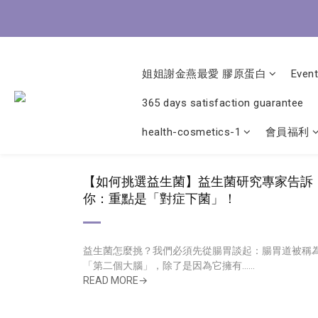
8/3-8
姐姐謝金燕最愛 膠原蛋白
Event
8/3-8
365 days satisfaction guarantee
health-cosmetics-1
會員福利
【如何挑選益生菌】益生菌研究專家告訴
你：重點是「對症下菌」！
益生菌怎麼挑？我們必須先從腸胃談起：腸胃道被稱
「第二個大腦」，除了是因為它擁有......
READ MORE→