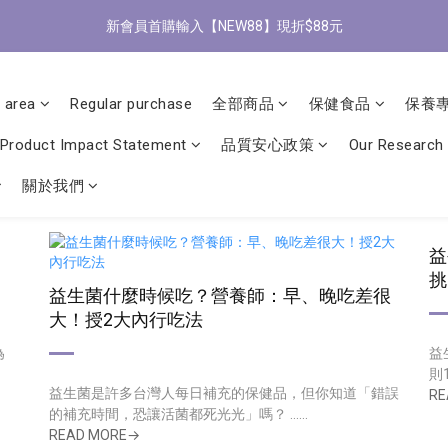
3
5
6
6
6
5
6
5
0
1
:
1
1
:
5
0
:
1
0
新會員首購輸入【NEW88】現折$88元
/9 歡慶父親節 滿3000送300購物金
立
2
4
5
5
5
9
4
5
4
Days
Hours
Minutes
Seconds
0
0
0
4
0
1
3
4
4
4
8
3
4
3
3
全館滿1500免運
0
2
3
3
3
7
2
3
2
2
1
2
2
2
6
1
2
1
 area
Regular purchase
全部商品
保健食品
保養
1
0
1
:
1
1
:
5
0
:
1
0
/9 歡慶父親節 滿3000送300購物金
0
立
Days
Hours
Minutes
Seconds
Product Impact Statement
品質安心政策
Our Research
0
0
0
4
0
3
關於我們
2
1
0
益
挑
益生菌什麼時候吃？營養師：早、晚吃差很
大！授2大內行吃法
為
益
則1
益生菌是許多台灣人每日補充的保健品，但你知道「錯誤
RE
的補充時間，恐讓活菌都死光光」嗎？ ......
READ MORE→