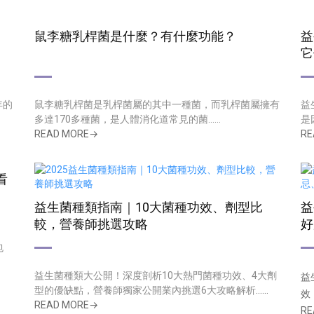
鼠李糖乳桿菌是什麼？有什麼功能？
益
它
年的
鼠李糖乳桿菌是乳桿菌屬的其中一種菌，而乳桿菌屬擁有
益
多達170多種菌，是人體消化道常見的菌......
是
READ MORE→
RE
看
益生菌種類指南｜10大菌種功效、劑型比
益
較，營養師挑選攻略
好
包
益生菌種類大公開！深度剖析10大熱門菌種功效、4大劑
益
型的優缺點，營養師獨家公開業內挑選6大攻略解析
......
效
READ MORE→
RE