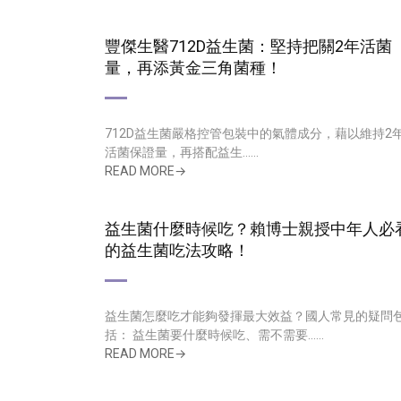
豐傑生醫712D益生菌：堅持把關2年活菌
量，再添黃金三角菌種！
712D益生菌嚴格控管包裝中的氣體成分，藉以維持2
活菌保證量，再搭配益生......
READ MORE→
益生菌什麼時候吃？賴博士親授中年人必
的益生菌吃法攻略！
益生菌怎麼吃才能夠發揮最大效益？國人常見的疑問
括： 益生菌要什麼時候吃、需不需要......
READ MORE→