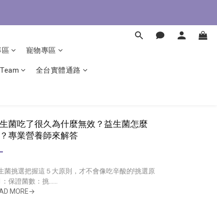
即了解
專區
寵物專區
即了解
 Team
全台實體通路
生菌吃了很久為什麼無效？益生菌怎麼
？專業營養師來解答
生菌挑選把握這５大原則，才不會像吃辛酸的!挑選原
：保證菌數：挑......
AD MORE→