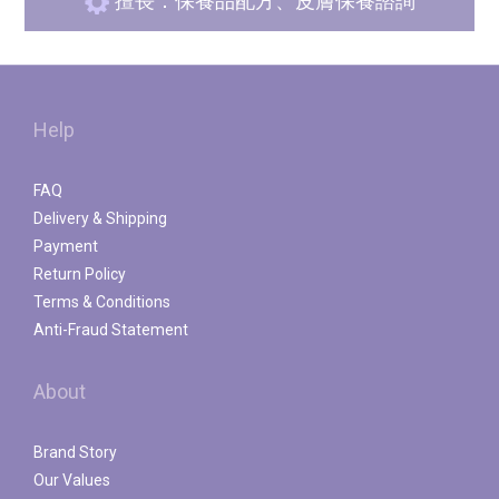
擅長：保養品配方、皮膚保養諮詢
Help
FAQ
Delivery & Shipping
Payment
Return Policy
Terms & Conditions
Anti-Fraud Statement
About
Brand Story
Our Values