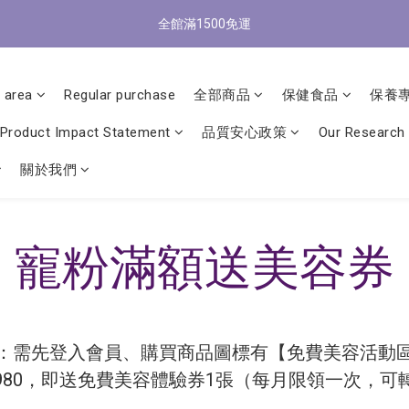
0
5
1
3
4
4
6
7
3
8
0
1
:
1
3
:
4
9
:
0
5
全館滿1500免運
/9 歡慶父親節 滿3000送300購物金
4
0
立
2
3
3
5
6
2
7
Days
Hours
Minutes
Seconds
0
0
2
3
8
4
3
1
2
2
4
5
1
6
1
2
7
3
2
0
1
:
1
3
:
4
9
:
0
5
/9 歡慶父親節 滿3000送300購物金
立
0
1
6
2
Days
Hours
Minutes
Seconds
1
0
0
2
3
8
4
 area
Regular purchase
全部商品
保健食品
保養
0
5
1
0
1
2
7
3
4
0
0
1
6
2
Product Impact Statement
品質安心政策
Our Research
3
0
5
1
2
4
0
關於我們
1
3
0
2
1
0
寵粉滿額送美容券
：需先登入會員、購買商品圖標有【免費美容活動
,980，即送免費美容體驗券1張（每月限領一次，