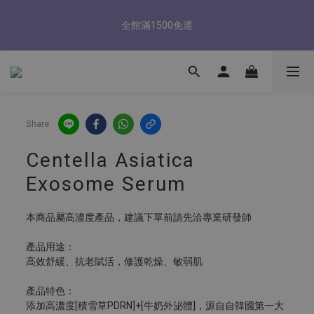
5
7
5
7
5
6
6
9
1
3
1
3
1
2
2
5
8/3-8/9 歡慶父親節 滿3000送300購物金
4
6
4
6
4
5
5
8
全館滿1500免運
0
2
:
0
2
:
0
1
:
1
4
3
5
3
5
3
4
4
7
立即了解
Days
Hours
Minutes
Seconds
1
1
0
0
3
2
4
2
4
2
3
3
6
0
0
2
1
3
1
3
1
2
2
5
8/3-8/9 歡慶父親節 滿3000送300購物金
1
0
2
:
0
2
:
0
1
:
1
4
立即了解
0
Days
Hours
Minutes
Seconds
1
1
0
0
3
0
0
2
Share
1
0
Centella Asiatica
Exosome Serum
本商品屬高濃度產品，建議下單前請先洽專業研發師
產品用途：
高效舒緩、抗老賦活，修護乾燥、敏弱肌
產品特色：
添加高濃度[積雪草PDRN]+[牛奶外泌體]，源自自韓國第一大