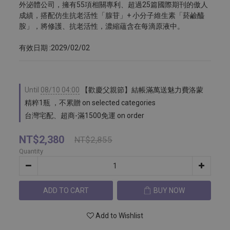
外泌體公司，擁有55項相關專利、超過25篇國際期刊的傲人
成績，搭配仿生抗老活性「腺苷」+ 小分子維生素「菸鹼醯
胺」，將修護、抗老活性，濃縮蘊含在每滴原液中。
有效日期 :2029/02/02
Until
08/10 04:00
【歡慶父親節】結帳滿萬送魅力費洛蒙
精粹1瓶 ，不累贈 on selected categories
台灣宅配、超商-滿1500免運 on order
NT$2,380
NT$2,855
Quantity
ADD TO CART
BUY NOW
Add to Wishlist