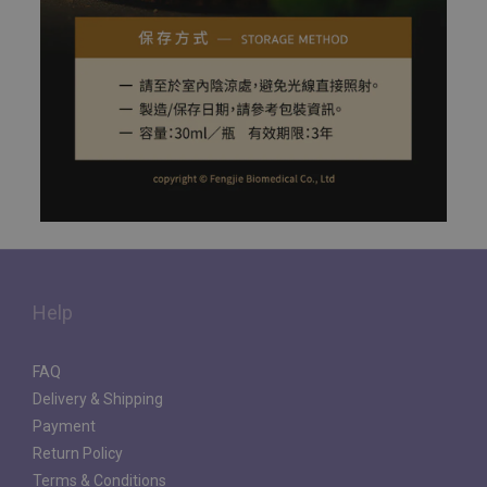
Help
FAQ
Delivery & Shipping
Payment
Return Policy
Terms & Conditions