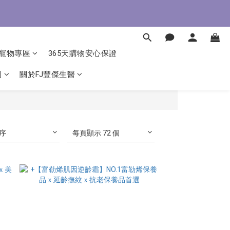
即了解
即了解
寵物專區
365天購物安心保證
利
關於FJ豐傑生醫
序
每頁顯示 72 個