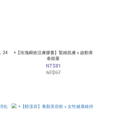
24
+【玫瑰瞬效活膚膠囊】緊緻肌膚ｘ啟動青
春能量
NT$81
NT$97