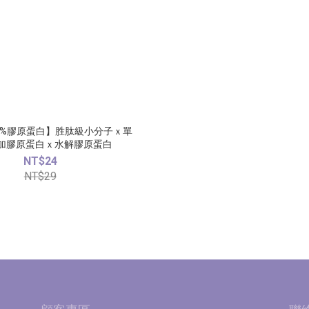
00%膠原蛋白】胜肽級小分子ｘ單
加膠原蛋白ｘ水解膠原蛋白
NT$24
NT$29