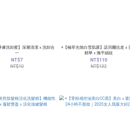
淨膚洗卸蜜】深層清潔ｘ洗卸合
+【極萃光煥白雪肌露】諾貝爾抗老ｘ
一
精華ｘ撫平細紋
NT$7
NT$110
NT$10
NT$132