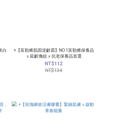
美白
+【富勒烯肌因逆齡霜】NO.1富勒烯保養品
ｘ延齡撫紋ｘ抗老保養品首選
NT$112
NT$134