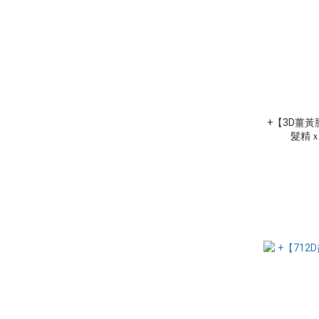
+【3D薑
髮精