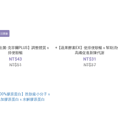
證活菌數
益生菌-克菲爾PLUS】調整體質ｘ
+【蔬果酵素EX】使排便順暢ｘ幫助消
排便順暢
高纖促進新陳代謝
NT$43
NT$31
NT$51
NT$37