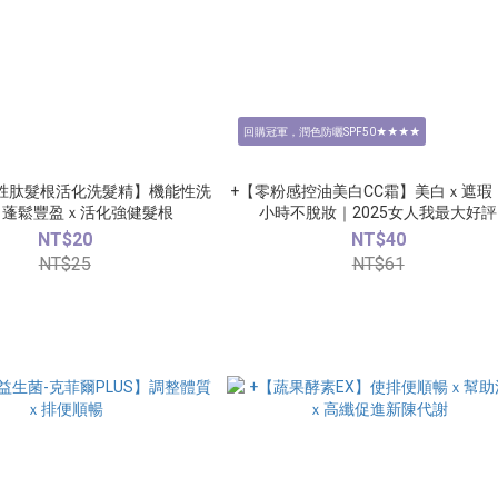
回購冠軍，潤色防曬SPF50★★★★
黃胜肽髮根活化洗髮精】機能性洗
+【零粉感控油美白CC霜】美白ｘ遮瑕，
ｘ蓬鬆豐盈ｘ活化強健髮根
小時不脫妝｜2025女人我最大好評
NT$20
NT$40
NT$25
NT$61