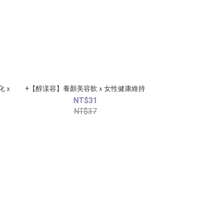
化ｘ
+【醇漾容】養顏美容飲ｘ女性健康維持
NT$31
NT$37