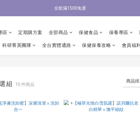
1
3
4
4
3
8
3
6
3
0
1
:
1
0
:
5
0
:
3
0
全館滿1500免運
/9 歡慶父親節 滿3000送300購物金
0
立
2
3
3
2
7
2
5
2
日
時
分
秒
0
0
4
2
1
2
2
1
6
1
4
1
3
1
0
1
:
1
0
:
5
0
:
3
0
/9 歡慶父親節 滿3000送300購物金
立
2
0
日
時
分
秒
0
0
4
2
專區
定期購方案
全部商品
保健食品
保養專區
1
3
1
0
2
0
科研菁英團隊
全台實體通路
保健保養攻略
會員福
1
0
商品排
隨選組
10 件商品