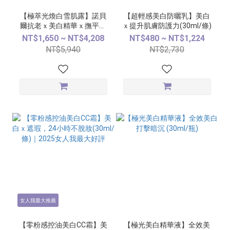
【極萃光煥白雪肌露】諾貝
【超輕感美白防曬乳】美白
爾抗老ｘ美白精華ｘ撫平細
ｘ提升肌膚防護力(30ml/條)
紋(30ml/瓶)
NT$1,650 ~ NT$4,208
NT$480 ~ NT$1,224
NT$5,940
NT$2,730
女人我最大推薦
【零粉感控油美白CC霜】美
【極光美白精華液】全效美