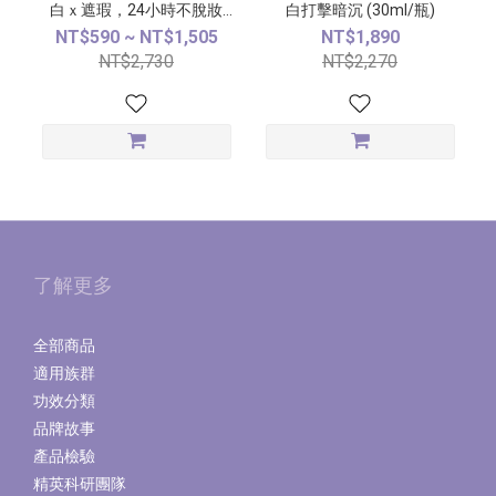
白ｘ遮瑕，24小時不脫妝
白打擊暗沉 (30ml/瓶)
(30ml/條)｜2025女人我最大
NT$590 ~ NT$1,505
NT$1,890
好評
NT$2,730
NT$2,270
了解更多
全部商品
適用族群
功效分類
品牌故事
產品檢驗
精英科研團隊