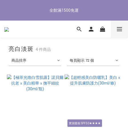
5
5
7
7
8
7
6
8
1
1
3
3
4
3
2
4
8/3-8/9 歡慶父親節 滿3000送300購物金
4
4
6
6
7
6
5
7
全館滿1500免運
0
0
:
2
2
:
3
2
:
1
3
3
3
5
5
6
5
4
6
立即了解
日
時
分
秒
1
1
2
1
0
2
2
2
4
4
5
4
3
5
0
0
1
0
1
1
1
3
3
4
3
2
4
8/3-8/9 歡慶父親節 滿3000送300購物金
0
0
0
0
:
2
2
:
3
2
:
1
3
立即了解
日
時
分
秒
1
1
2
1
0
2
0
0
1
0
1
亮白淡斑
4 件商品
0
0
商品排序
每頁顯示 72 個
實測最推 SPF50★★★★