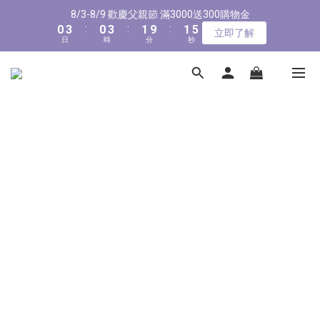
1
1
4
4
1
1
4
4
2
2
2
2
4
4
8/3-8/9 歡慶父親節 滿3000送300購物金
8/3-8/9 歡慶父親節 滿3000送300購物金
0
0
3
3
:
:
0
0
3
3
:
:
1
1
9
9
:
:
1
1
3
3
立即了解
立即了解
9
日
日
9
時
時
分
分
秒
秒
2
2
2
2
0
0
8
8
0
0
2
2
8
8
9
9
1
1
1
1
7
7
1
1
7
7
8
8
0
0
0
0
6
6
0
0
新會員首購輸入【NEW88】現折$88元
6
9
6
9
7
7
9
5
5
5
8
5
8
6
6
8
4
4
4
7
4
7
5
5
7
3
3
全館滿1500免運
3
6
3
6
4
4
6
2
2
2
5
2
5
3
3
5
1
1
1
4
1
4
2
2
4
8/3-8/9 歡慶父親節 滿3000送300購物金
0
0
0
3
:
0
3
:
1
9
:
1
3
立即了解
日
時
分
秒
2
2
0
8
0
2
1
1
7
1
0
0
6
0
5
4
3
2
1