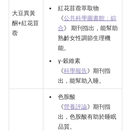
紅花苜蓿萃取物
大豆異黃
《
公共科學圖書館：綜
酮+紅花苜
合
》 期刊指出，能幫助
蓿
熟齡女性調節生理機
能。
γ-穀維素
《
科學報告
》期刊指
出，能幫助入睡。
色胺酸
《
營養評論
》期刊指
出，色胺酸有助於睡眠
品質。