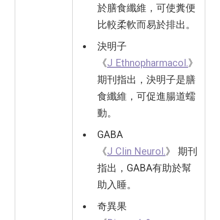
於膳食纖維，可使糞便
比較柔軟而易於排出。
決明子
《
J Ethnopharmacol.
》
期刊指出，決明子是膳
食纖維，可促進腸道蠕
動。
GABA
《
J Clin Neurol.
》 期刊
指出，GABA有助於幫
助入睡。
奇異果