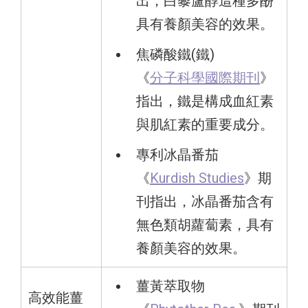
出，白藜蘆醇這種多酚
具有養顏美容的效果。
焦磷酸鐵(鐵)
《
分子科學國際期刊
》
指出，鐵是構成血紅素
與肌紅素的重要成分。
專利冰晶番茄
《
Kurdish Studies
》期
刊指出，冰晶番茄含有
無色類胡蘿蔔素，具有
養顏美容的效果。
薑黃萃取物
高效能薑