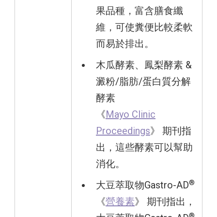
果品種，富含膳食纖
維，可使糞便比較柔軟
而易於排出。
木瓜酵素、鳳梨酵素 &
澱粉/脂肪/蛋白質分解
酵素
《
Mayo Clinic
Proceedings
》 期刊指
出，這些酵素可以幫助
消化。
®
大豆萃取物Gastro-AD
《
營養素
》 期刊指出，
®