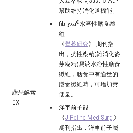
大豆萃取物Gastro-AD
幫助維持消化道機能。
®
fibryxa
水溶性膳食纖
維
《
營養研究
》 期刊指
出，抗性糊精(難消化麥
芽糊精)屬於水溶性膳食
纖維，膳食中有適量的
膳食纖維時，可增加糞
蔬果酵素
便量。
EX
洋車前子殼
《
J Feline Med Surg.
》
期刊指出，洋車前子屬