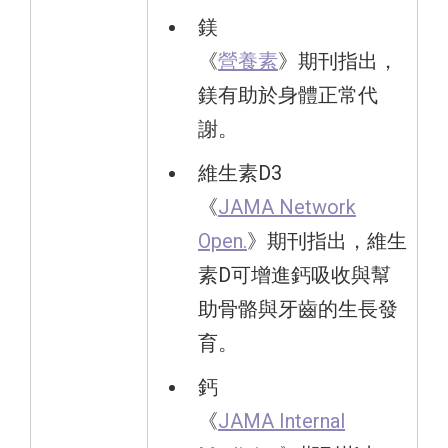
鎂
《
營養素
》期刊指出，
鎂有助於身體正常代
謝。
維生素D3
《
JAMA Network
Open.
》期刊指出，維生
素D可增進鈣吸收與幫
助骨骼與牙齒的生長發
育。
鈣
《
JAMA Internal