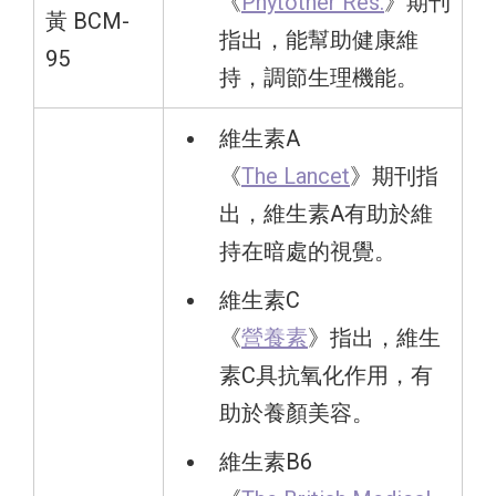
《
Phytother Res.
》期刊
黃 BCM-
指出，能幫助健康維
95
持，調節生理機能。
維生素A
《
The Lancet
》期刊指
出，維生素A有助於維
持在暗處的視覺。
維生素C
《
營養素
》指出，維生
素C具抗氧化作用，有
助於養顏美容。
維生素B6