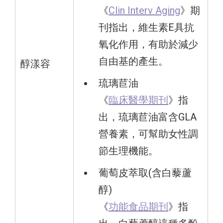
《
Clin Interv Aging
》期
刊指出，維生素E具抗
氧化作用，有助於減少
自由基的產生。
醇漾容
琉璃苣油
《
臨床醫學期刊
》指
出，琉璃苣油富含GLA
營養素，可幫助女性調
節生理機能。
葡萄皮萃取(含白藜蘆
醇)
《
功能食品期刊
》指