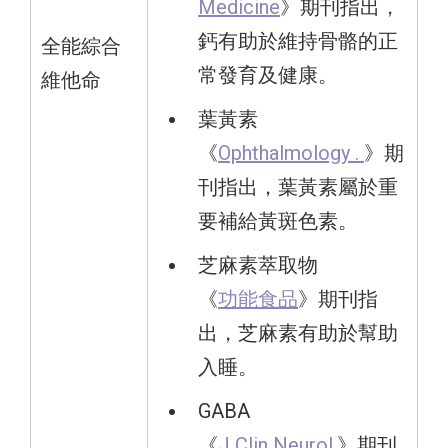
Medicine
》期刊指出，
鈣有助於維持骨骼的正
全能綜合
常發育及健康。
維他命
葉黃素
《
Ophthalmology .
》期
刊指出，葉黃素屬於重
要補給黃斑色素。
芝麻素萃取物
《
功能食品
》期刊指
出，芝麻素有助於幫助
入睡。
GABA
《
J Clin Neurol.
》期刊