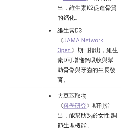
出，維生素K2促進骨質
的鈣化。
維生素D3
《
JAMA Network
Open.
》期刊指出，維生
素D可增進鈣吸收與幫
助骨骼與牙齒的生長發
育。
大豆萃取物
《
科學研究
》期刊指
出，能幫助熟齡女性 調
節生理機能。