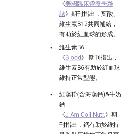
《
美國臨床營養學雜
誌
》期刊指出，葉酸、
維生素B12共同補給，
有助於紅血球的形成。
維生素B6
《
Blood
》 期刊指出，
維生素B6有助於紅血球
維持正常型態。
紅藻粉(含海藻鈣)&牛奶
鈣
《
J Am Coll Nutr.
》期
刊指出，鈣有助於維持