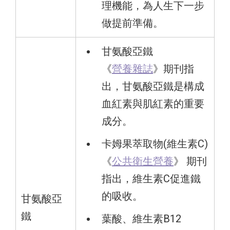
理機能，為人生下一步
做提前準備。
甘氨酸亞鐵
《
營養雜誌
》期刊指
出，甘氨酸亞鐵是構成
血紅素與肌紅素的重要
成分。
卡姆果萃取物(維生素C)
《
公共衛生營養
》 期刊
指出，維生素C促進鐵
的吸收。
甘氨酸亞
鐵
葉酸、維生素B12