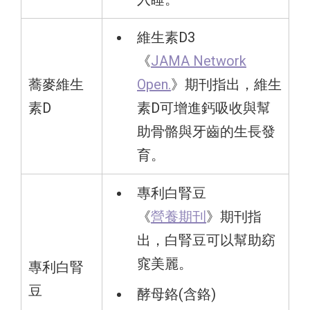
維生素D3
《
JAMA Network
蕎麥維生
Open.
》期刊指出，維生
素D
素D可增進鈣吸收與幫
助骨骼與牙齒的生長發
育。
專利白腎豆
《
營養期刊
》期刊指
出，白腎豆可以幫助窈
窕美麗。
專利白腎
豆
酵母鉻(含鉻)