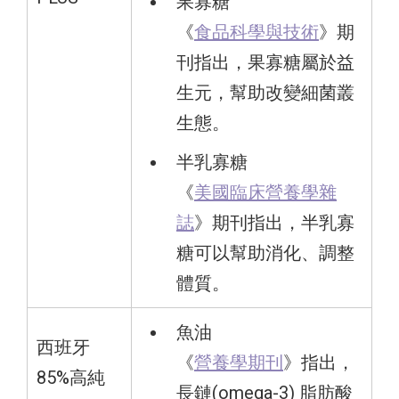
果寡糖
《
食品科學與技術
》期
刊指出，果寡糖屬於益
生元，幫助改變細菌叢
生態。
半乳寡糖
《
美國臨床營養學雜
誌
》期刊指出，半乳寡
糖可以幫助消化、調整
體質。
魚油
西班牙
《
營養學期刊
》指出，
85%高純
長鏈(omega-3) 脂肪酸