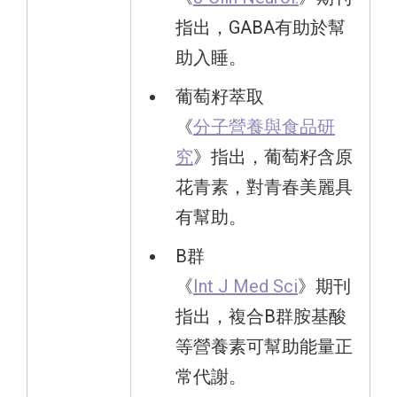
指出，GABA有助於幫
助入睡。
葡萄籽萃取
《
分子營養與食品研
究
》指出，葡萄籽含原
花青素，對青春美麗具
有幫助。
B群
《
Int J Med Sci
》期刊
指出，複合B群胺基酸
等營養素可幫助能量正
常代謝。