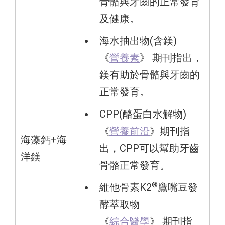
骨骼與牙齒的正常發育
及健康。
海水抽出物(含鎂)
《
營養素
》 期刊指出，
鎂有助於骨骼與牙齒的
正常發育。
CPP(酪蛋白水解物)
《
營養前沿
》期刊指
海藻鈣+海
出，CPP可以幫助牙齒
洋鎂
骨骼正常發育。
®
維他骨素K2
鷹嘴豆發
酵萃取物
《
綜合醫學
》 期刊指