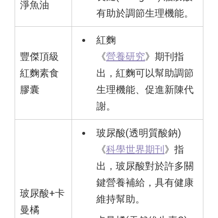
淨魚油
有助於調節生理機能。
紅麴
豐傑頂級
《
營養研究
》期刊指
紅麴素食
出，紅麴可以幫助調節
膠囊
生理機能、促進新陳代
謝。
玻尿酸(透明質酸鈉)
《
科學世界期刊
》指
出，玻尿酸對於許多關
鍵營養補給，具有健康
玻尿酸+卡
維持幫助。
曼橘