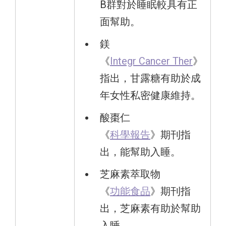
B群對於睡眠較具有正
面幫助。
鎂
《
Integr Cancer Ther
》
指出，甘露糖有助於成
年女性私密健康維持。
酸棗仁
《
科學報告
》期刊指
出，能幫助入睡。
芝麻素萃取物
《
功能食品
》期刊指
出，芝麻素有助於幫助
入睡。