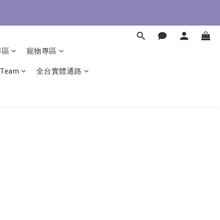
即了解
即了解
專區
寵物專區
 Team
全台實體通路