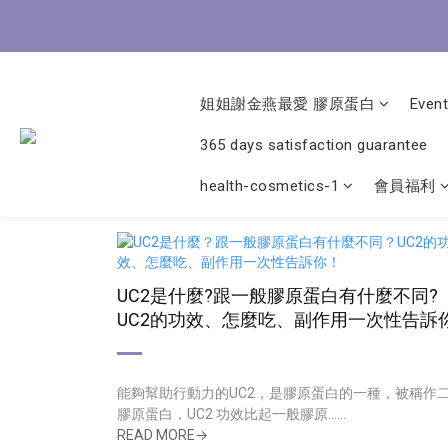
8/3-8
8/3-8
姐姐謝金燕最愛 膠原蛋白
Event
365 days satisfaction guarantee
health-cosmetics-1
會員福利
UC2是什麼?跟一般膠原蛋白有什麼不同?
UC2的功效、怎麼吃、副作用一次性告訴你
能夠幫助行動力的UC2，是膠原蛋白的一種，被稱作
膠原蛋白，UC2 功效比起一般膠原......
READ MORE→