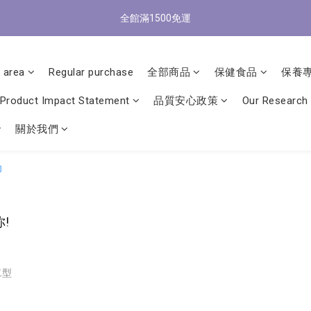
0
3
3
6
3
4
4
6
7
0
3
:
0
1
:
1
3
:
4
7
全館滿1500免運
/9 歡慶父親節 滿3000送300購物金
2
立
2
5
2
3
3
5
6
9
Days
Hours
Minutes
Seconds
2
0
0
2
3
6
1
1
4
1
2
2
4
5
8
1
1
2
5
0
0
3
:
0
1
:
1
3
:
4
7
/9 歡慶父親節 滿3000送300購物金
立
0
0
1
4
Days
Hours
Minutes
Seconds
2
0
0
2
3
6
 area
Regular purchase
全部商品
保健食品
保養
0
3
1
1
2
5
2
0
0
1
4
Product Impact Statement
品質安心政策
Our Research
1
0
3
0
2
關於我們
1
0
!
二型