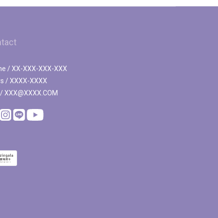
tact
ne / XX-XXX-XXX-XXX
rs / XXXX-XXXX
l / XXX@XXXX.COM
。