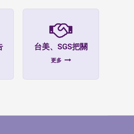
告
台美、SGS把關
更多