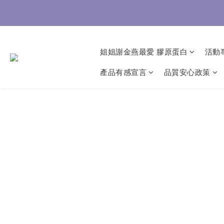
8/3-8
8/3-8
姐姐謝金燕最愛 膠原蛋白
活動
產品有感宣言
品質安心政策