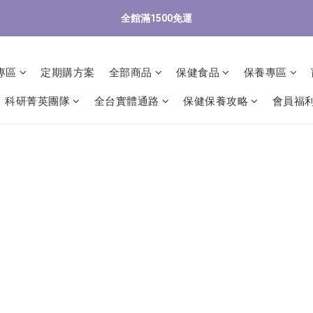
4
2
3
6
3
3
4
5
9
0
3
:
0
0
:
1
8
:
2
6
全館滿1500免運
/9 歡慶父親節 滿3000送300購物金
3
1
立
2
5
2
2
3
4
8
日
時
分
秒
2
0
7
1
5
2
0
1
4
1
1
2
9
3
7
1
6
0
4
1
0
3
:
0
0
:
1
8
:
2
6
/9 歡慶父親節 滿3000送300購物金
立
0
5
3
日
時
分
秒
0
2
0
7
1
5
專區
定期購方案
全部商品
保健食品
保養專區
4
2
1
6
0
4
3
1
0
5
3
科研菁英團隊
全台實體通路
保健保養攻略
會員福
2
0
4
2
1
3
1
0
2
0
1
0