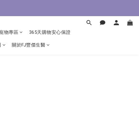
即了解
即了解
寵物專區
365天購物安心保證
利
關於FJ豐傑生醫