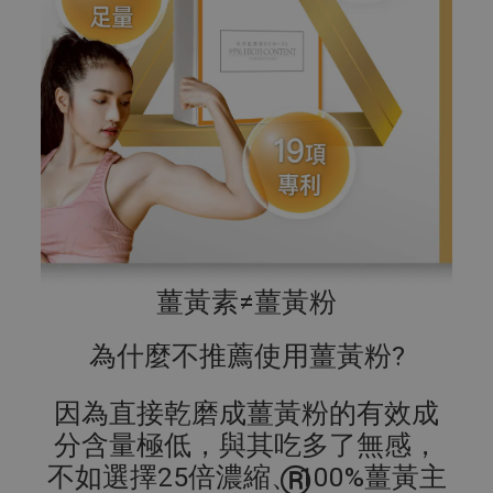
薑黃素≠薑黃粉
為什麼不推薦使用薑黃粉?
因為直接乾磨成薑黃粉的有效成
分含量極低，與其吃多了無感，
®
不如選擇25倍濃縮、100%薑黃主