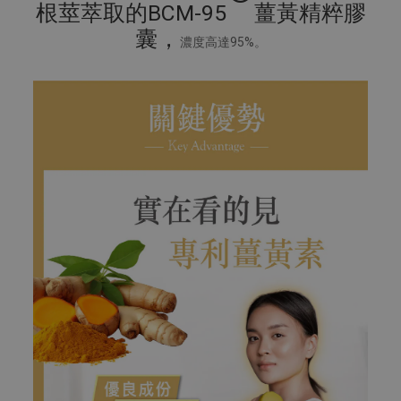
根莖萃取的BCM-95
薑黃精粹膠
囊，
濃度高達95%。