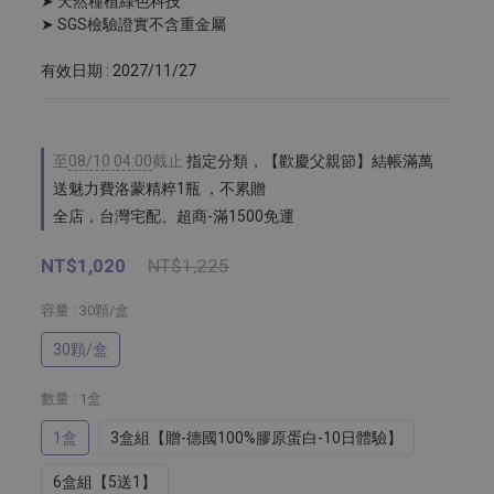
➤ 天然種植綠色科技
➤ SGS檢驗證實不含重金屬
有效日期 : 2027/11/27
至
08/10 04:00
截止
指定分類，【歡慶父親節】結帳滿萬
送魅力費洛蒙精粹1瓶 ，不累贈
全店，台灣宅配、超商-滿1500免運
NT$1,020
NT$1,225
容量
: 30顆/盒
30顆/盒
數量
: 1盒
1盒
3盒組【贈-德國100%膠原蛋白-10日體驗】
6盒組【5送1】