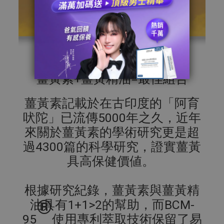
薑黃素+薑黃精油=最佳組合
薑黃素記載於在古印度的「阿育
吠陀」已流傳5000年之久，近年
來關於薑黃素的學術研究更是超
過4300篇的科學研究，證實薑黃
具高保健價値。
根據研究紀錄，薑黃素與薑黃精
®
油具有1+1>2的幫助，而BCM-
95
使用專利萃取技術保留了易