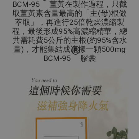
BCM-95
薑黃在製作過程，只截
取薑黃素含量最高的「主(母)根做
萃取」，再進行25倍乾燥濃縮製
程，最後形成95%高濃縮精華，總
共需耗費5公斤的主根(約95%含水
®
量)，才能集結成這樣一顆500mg
BCM-95
膠囊