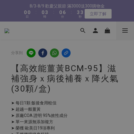
1
1
1
1
1
1
4
4
1
1
7
7
4
4
2
2
8/3-8/9 歡慶父親節 滿3000送300購物金
8/3-8/9 歡慶父親節 滿3000送300購物金
0
0
0
0
:
:
0
0
3
3
:
:
0
0
6
6
:
:
3
3
1
1
立即了解
立即了解
9
日
日
9
9
時
時
9
分
分
秒
秒
2
2
5
5
2
2
0
0
8
8
8
8
9
1
1
4
4
1
1
7
7
7
7
8
0
0
3
3
0
0
新會員首購輸入【NEW88】現折$88元
6
6
6
9
6
9
7
2
2
5
5
5
8
5
8
6
1
1
4
4
4
7
4
7
5
0
0
分享到
全館滿1500免運
3
3
3
6
3
9
6
4
2
2
2
5
2
8
5
3
【高效能薑黃BCM-95】滋
1
1
1
4
1
7
4
2
8/3-8/9 歡慶父親節 滿3000送300購物金
補強身ｘ病後補養ｘ降火氣
0
0
:
0
3
:
0
6
:
3
1
立即了解
日
時
分
秒
2
5
2
0
(30顆/盒)
1
4
1
0
3
0
➤ 每日1顆 飯後食用較佳
2
➤ 超越一般薑黃
1
➤ 原廠COA 證明 95%效性成分
0
➤ 單一來源無添加複方
➤ 榮獲 歐美日19項專利