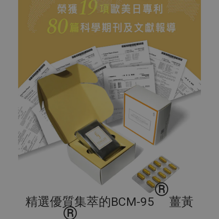
®
精選優質集萃的BCM-95
薑黃
®