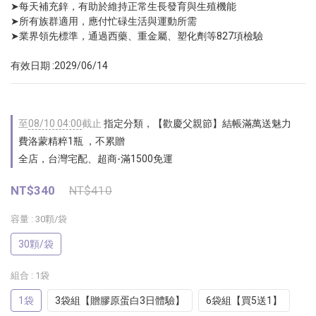
➤每天補充鋅，有助於維持正常生長發育與生殖機能 
➤所有族群適用，應付忙碌生活與運動所需 
➤業界領先標準，通過西藥、重金屬、塑化劑等827項檢驗
有效日期 :2029/06/14
至
08/10 04:00
截止
指定分類，【歡慶父親節】結帳滿萬送魅力
費洛蒙精粹1瓶 ，不累贈
全店，台灣宅配、超商-滿1500免運
NT$340
NT$410
容量
: 30顆/袋
30顆/袋
組合
: 1袋
1袋
3袋組【贈膠原蛋白3日體驗】
6袋組【買5送1】