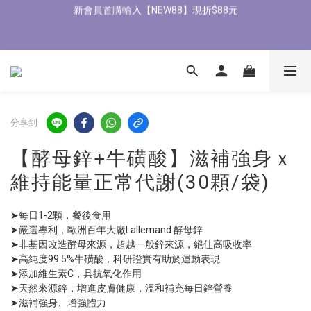
5
5
6
5
0
0
4
0
1
1
2
6
6
1
6
8/3-8/9 歡慶父親節 滿3000送300購物金
4
4
5
9
9
4
9
3
全館滿1500免運
0
0
:
1
5
:
5
9
:
0
5
3
3
4
8
8
3
8
立即了解
2
日
時
分
秒
0
4
4
8
4
2
2
3
7
7
2
7
1
3
3
7
3
1
1
2
6
6
1
6
8/3-8/9 歡慶父親節 滿3000送300購物金
0
2
2
6
2
0
0
:
1
5
:
5
9
:
0
5
立即了解
1
1
5
1
日
時
分
秒
0
4
4
8
4
0
0
4
0
3
3
7
3
3
分享到
2
2
6
2
2
1
1
5
1
1
【酵母鋅+牛磺酸】滋補強身ｘ
0
0
4
0
0
3
維持能量正常代謝(30顆/袋)
2
1
➤每日1-2顆，餐後食用 
0
➤嚴選專利，歐洲百年大廠Lallemand 酵母鋅 
➤非基因改造酵母來源，超越一般鋅來源，絕佳高吸收率 
➤高純度99.5%牛磺酸，科研證實有助於運動表現 
➤添加維生素C，具抗氧化作用 
➤天然來源鋅，增進皮膚健康，溫和補充每日鋅營養 
➤滋補強身、增強體力 