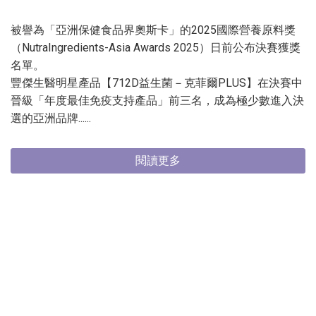
被譽為「亞洲保健食品界奧斯卡」的2025國際營養原料獎
（NutraIngredients-Asia Awards 2025）日前公布決賽獲獎
名單。
豐傑生醫明星產品【712D益生菌－克菲爾PLUS】在決賽中
晉級「年度最佳免疫支持產品」前三名，成為極少數進入決
選的亞洲品牌......
閱讀更多