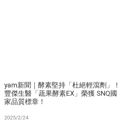
yam新聞｜酵素堅持「杜絕輕瀉劑」！
豐傑生醫「蔬果酵素EX」榮獲 SNQ國
家品質標章！
2025/2/24