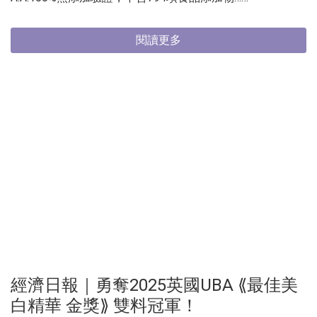
閱讀更多
經濟日報｜勇奪2025英國UBA ⟪最佳美
白精華 金獎⟫ 雙料冠軍！