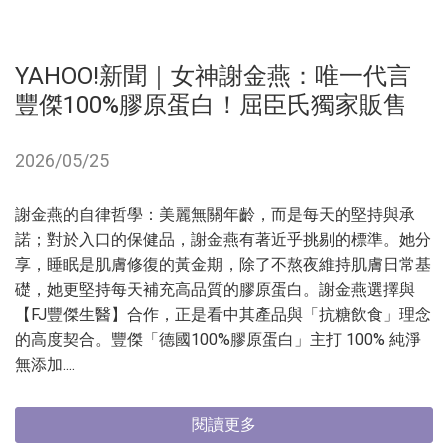
YAHOO!新聞｜女神謝金燕：唯一代言
豐傑100%膠原蛋白！屈臣氏獨家販售
2026/05/25
謝金燕的自律哲學：美麗無關年齡，而是每天的堅持與承
諾；對於入口的保健品，謝金燕有著近乎挑剔的標準。她分
享，睡眠是肌膚修復的黃金期，除了不熬夜維持肌膚日常基
礎，她更堅持每天補充高品質的膠原蛋白。謝金燕選擇與
【FJ豐傑生醫】合作，正是看中其產品與「抗糖飲食」理念
的高度契合。豐傑「德國100%膠原蛋白」主打 100% 純淨
無添加....
閱讀更多