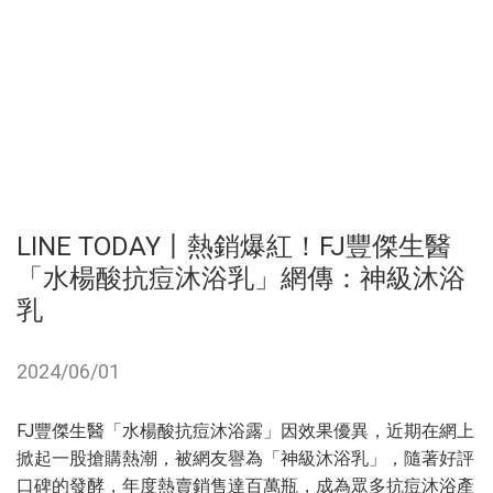
LINE TODAY丨熱銷爆紅！FJ豐傑生醫
「水楊酸抗痘沐浴乳」網傳：神級沐浴
乳
2024/06/01
FJ豐傑生醫「水楊酸抗痘沐浴露」因效果優異，近期在網上
掀起一股搶購熱潮，被網友譽為「神級沐浴乳」，隨著好評
口碑的發酵，年度熱賣銷售達百萬瓶，成為眾多抗痘沐浴產