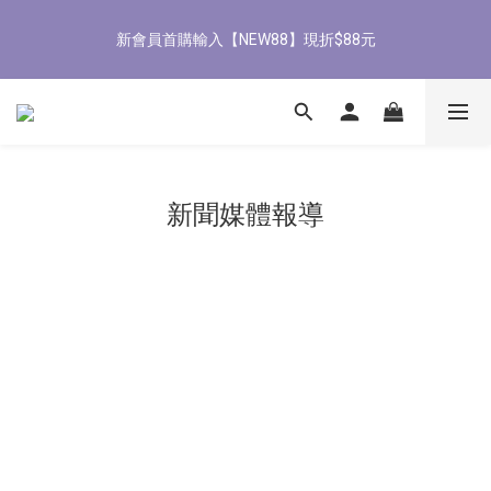
8
9
9
8
8
6
3
1
1
2
2
1
1
9
6
4
8/3-8/9 歡慶父親節 滿3000送300購物金
7
8
8
7
7
5
2
0
新會員首購輸入【NEW88】現折$88元
0
1
:
1
0
:
0
8
:
5
3
立即了解
6
7
7
6
6
9
4
1
Days
Hours
Minutes
Seconds
0
0
7
4
2
5
6
6
5
5
8
3
0
6
3
1
4
5
5
4
4
9
7
2
5
2
0
全館滿1500免運
3
4
4
3
3
8
6
1
4
1
2
3
3
2
2
7
5
0
3
0
1
2
2
1
1
9
6
4
8/3-8/9 歡慶父親節 滿3000送300購物金
2
0
1
:
1
0
:
0
8
:
5
3
新聞媒體報導
立即了解
1
Days
Hours
Minutes
Seconds
0
0
7
4
2
0
6
3
1
5
2
0
4
1
3
0
2
1
0