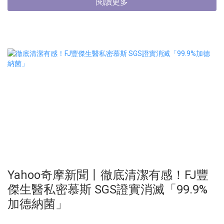
閱讀更多
Yahoo奇摩新聞丨徹底清潔有感！FJ豐
傑生醫私密慕斯 SGS證實消滅「99.9%
加德納菌」