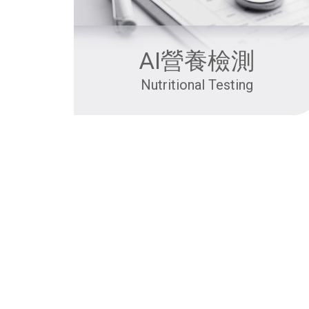
AI營養檢測
Nutritional Testing