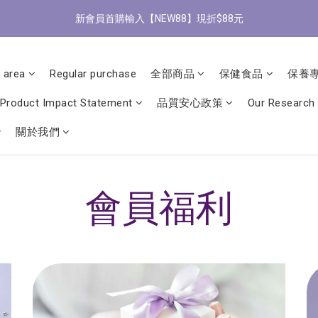
0
0
5
0
5
7
6
7
5
5
7
0
2
:
1
2
:
0
7
:
0
2
新會員首購輸入【NEW88】現折$88元
/9 歡慶父親節 滿3000送300購物金
立
4
4
6
5
6
4
4
6
Days
Hours
Minutes
Seconds
1
0
1
6
1
3
3
5
4
5
3
3
5
0
0
5
0
全館滿1500免運
2
2
4
3
4
2
9
2
4
4
1
1
3
2
3
1
8
1
3
 area
Regular purchase
全部商品
保健食品
保養
3
0
0
2
:
1
2
:
0
7
:
0
2
/9 歡慶父親節 滿3000送300購物金
2
立
Days
Hours
Minutes
Seconds
Product Impact Statement
品質安心政策
Our Research
1
0
1
6
1
1
0
0
5
0
0
關於我們
4
3
2
1
會員福利
0