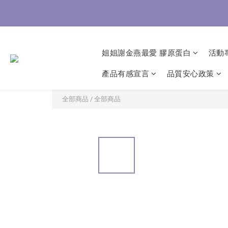
8/3-8
8/3-8
姐姐謝金燕最愛 膠原蛋白
活動
產品有感宣言
品質安心政策
全部商品
/
全部商品