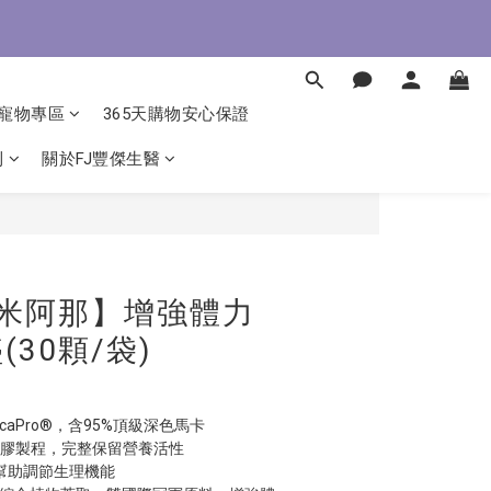
即了解
即了解
寵物專區
365天購物安心保證
利
關於FJ豐傑生醫
立即購買
達米阿那】增強體力
30顆/袋)
aPro®，含95%頂級深色馬卡
凝膠製程，完整保留營養活性
幫助調節生理機能