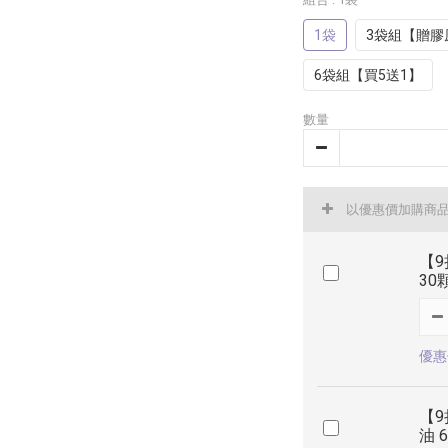
1袋
3袋組【贈膠
6袋組【買5送1】
數量
以優惠價加購商
【9
30
優惠價
【9
油 