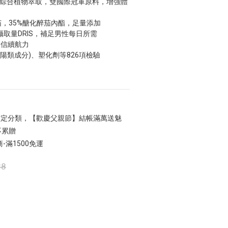
7 綜合植物萃取，雙國際冠軍原料，增強體
醉茄，35%醣化醉茄內酯，足量添加
取量DRIS，補足男性每日所需
自信續航力
壯陽類成分)、塑化劑等826項檢驗
定分類，【歡慶父親節】結帳滿萬送魅
不累贈
滿1500免運
88