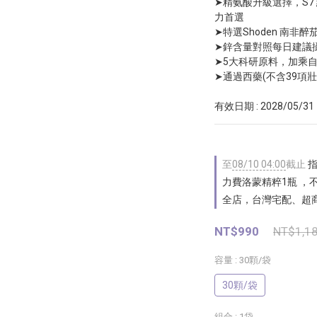
➤精氨酸升級選擇，S
力首選
➤特選Shoden 南非
➤鋅含量對照每日建議攝
➤5大科研原料，加乘
➤通過西藥(不含39項
有效日期 : 2028/05/31
至
08/10 04:00
截止
指
力費洛蒙精粹1瓶 ，
全店，台灣宅配、超商-
NT$990
NT$1,1
容量
: 30顆/袋
30顆/袋
組合
: 1袋