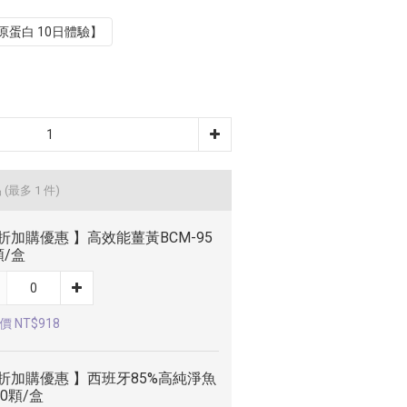
原蛋白 10日體驗】
品
(最多 1 件)
折加購優惠 】高效能薑黃BCM-95
顆/盒
 NT$918
折加購優惠 】西班牙85%高純淨魚
60顆/盒