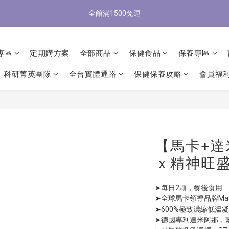
全館滿1500免運
0
2
2
5
3
4
7
2
2
9
0
3
:
1
2
:
5
0
:
0
7
1
/9 歡慶父親節 滿3000送300購物金
立
1
4
2
3
6
1
1
8
日
時
分
秒
2
0
1
4
6
0
0
3
:
1
2
:
5
0
:
0
7
/9 歡慶父親節 滿3000送300購物金
立
1
0
3
5
日
時
分
秒
2
0
1
4
6
0
2
4
1
0
3
5
專區
定期購方案
全部商品
保健食品
保養專區
1
3
0
2
4
0
2
1
3
科研菁英團隊
全台實體通路
保健保養攻略
會員福
1
0
2
0
1
0
【馬卡+
ｘ精神旺盛(
➤每日2顆，餐後食用
➤全球馬卡領導品牌Mac
➤600%極致濃縮低溫
➤德國專利達米阿那，