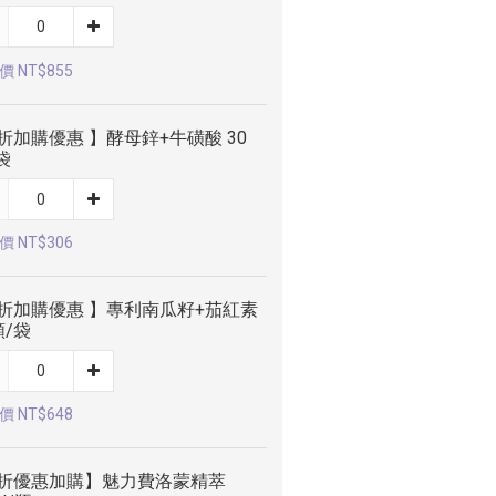
 NT$855
折加購優惠 】酵母鋅+牛磺酸 30
袋
 NT$306
9折加購優惠 】專利南瓜籽+茄紅素
顆/袋
 NT$648
9折優惠加購】魅力費洛蒙精萃