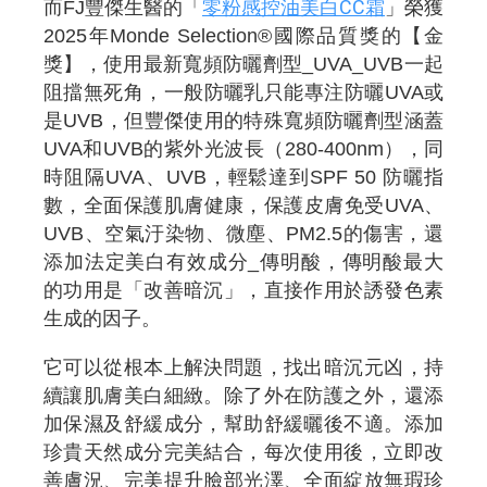
零粉感控油美白CC霜
而FJ豐傑生醫的「
」榮獲
2025年Monde Selection®國際品質獎的【金
獎】，使用最新寬頻防曬劑型_UVA_UVB一起
阻擋無死角，一般防曬乳只能專注防曬UVA或
是UVB，但豐傑使用的特殊寬頻防曬劑型涵蓋
UVA和UVB的紫外光波長（280-400nm），同
時阻隔UVA、UVB，輕鬆達到SPF 50 防曬指
數，全面保護肌膚健康，保護皮膚免受UVA、
UVB、空氣汙染物、微塵、PM2.5的傷害，還
添加法定美白有效成分_傳明酸，傳明酸最大
的功用是「改善暗沉」，直接作用於誘發色素
生成的因子。
它可以從根本上解決問題，找出暗沉元凶，持
續讓肌膚美白細緻。除了外在防護之外，還添
加保濕及舒緩成分，幫助舒緩曬後不適。添加
珍貴天然成分完美結合，每次使用後，立即改
善膚況、完美提升臉部光澤、全面綻放無瑕珍