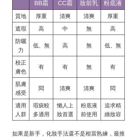
BB霜
CC霜
妝前乳
粉底液
質地
厚重
清爽
清爽
厚重
遮瑕
高
中
無
高
防曬
低、無
高
無
低、無
力
校正
有
有
無
有
膚色
肌膚
悶
清爽
清爽
悶
感受
適用
瑕疵較
懶人上
粉底液
追求精
人群
多適用
妝首選
前使用
緻妝容
如果是新手，化妝手法還不是相當熟練，最推