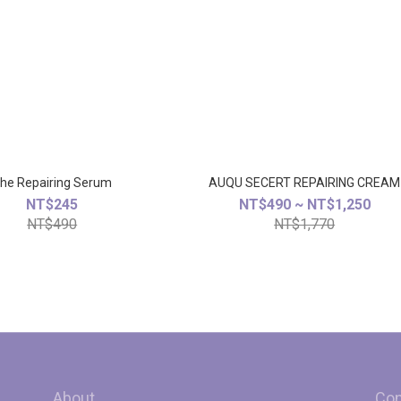
he Repairing Serum
AUQU SECERT REPAIRING CREAM
NT$245
NT$490 ~ NT$1,250
NT$490
NT$1,770
About
Con