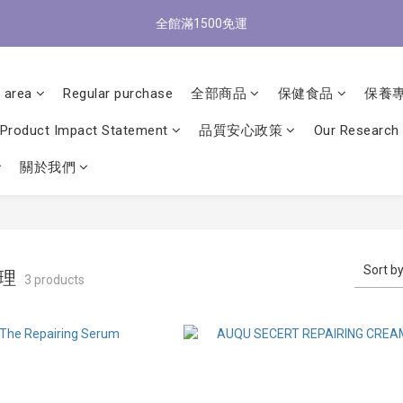
5
1
3
3
6
3
8
6
5
0
3
:
0
9
:
5
3
:
2
7
全館滿1500免運
/9 歡慶父親節 滿3000送300購物金
4
0
2
立
2
5
2
7
5
4
9
Days
Hours
Minutes
Seconds
2
8
4
2
1
6
3
1
1
4
1
6
4
3
8
1
7
3
1
0
5
2
0
0
3
:
0
9
:
5
3
:
2
7
/9 歡慶父親節 滿3000送300購物金
立
0
6
2
0
4
Days
Hours
Minutes
Seconds
1
2
8
4
2
1
6
 area
Regular purchase
全部商品
保健食品
保養
5
1
3
0
1
7
3
1
0
5
4
0
2
0
6
2
0
4
Product Impact Statement
品質安心政策
Our Research
3
1
5
1
3
2
0
4
0
2
關於我們
1
3
1
0
2
0
1
0
Sort b
調理
3 products