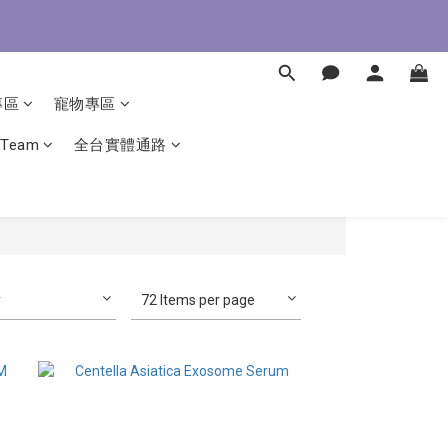
即了解
即了解
專區
寵物專區
 Team
全台實體通路
y
72 Items per page