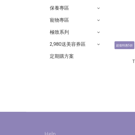
保養專區
寵物專區
極致系列
2,980送美容券區
超值特惠5折
定期購方案
T
Help