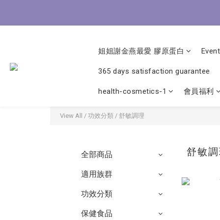
8/3-8
8/3-8
姐姐謝金燕最愛 膠原蛋白
Event
365 days satisfaction guarantee
health-cosmetics-1
會員福利
View All
/
功效分類
/
舒敏調理
舒敏
全部商品
適用族群
功效分類
保健食品