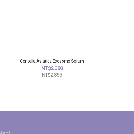
Centella Asiatica Exosome Serum
NT$2,380
NT$2,855
tact