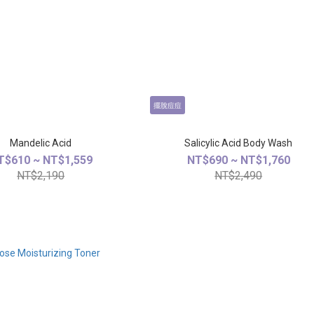
擺脫痘痘
Mandelic Acid
Salicylic Acid Body Wash
T$610 ~ NT$1,559
NT$690 ~ NT$1,760
NT$2,190
NT$2,490