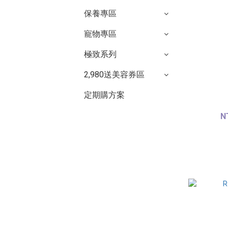
保養專區
寵物專區
極致系列
2,980送美容券區
定期購方案
N