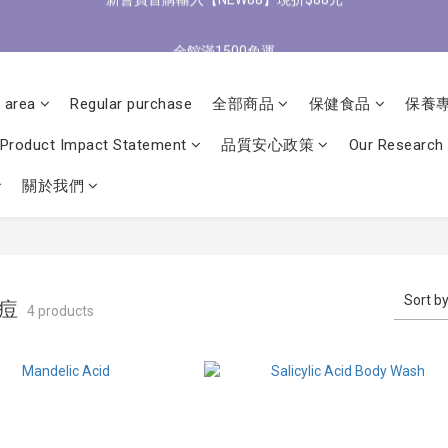
4
3
3
3
6
3
6
3
0
0
:
0
3
:
0
8
:
3
0
/9 歡慶父親節 滿3000送300購物金
立
全館滿1500免運
3
Days
Hours
Minutes
Seconds
2
2
2
5
2
5
2
2
7
2
2
1
1
1
4
1
9
4
1
1
6
1
1
0
0
:
0
3
:
0
8
:
3
0
0
5
0
/9 歡慶父親節 滿3000送300購物金
立
Days
Hours
Minutes
Seconds
0
 area
Regular purchase
全部商品
保健食品
保養
2
7
2
4
1
6
1
3
Product Impact Statement
品質安心政策
Our Research
0
5
0
2
4
1
關於我們
3
0
2
1
0
Sort b
抗痘
4 products