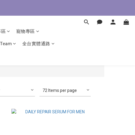
即了解
即了解
專區
寵物專區
 Team
全台實體通路
y
72 Items per page