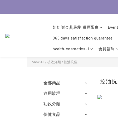
8/3-8
8/3-8
姐姐謝金燕最愛 膠原蛋白
Event
365 days satisfaction guarantee
health-cosmetics-1
會員福利
View All
/
功效分類
/
控油抗痘
控油
全部商品
適用族群
功效分類
保健食品