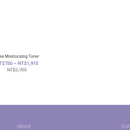
se Moisturizing Toner
T$750 ~ NT$1,915
NT$2,700
About
Con