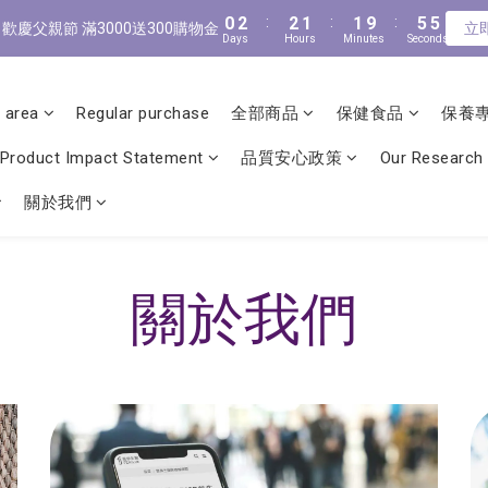
8
9
9
0
0
2
2
:
:
2
2
1
1
:
:
1
1
9
9
:
:
5
5
5
5
7
9
9
8
8
/9 歡慶父親節 滿3000送300購物金
/9 歡慶父親節 滿3000送300購物金
立
立
Days
Days
Hours
Hours
Minutes
Minutes
Seconds
Seconds
1
1
1
1
0
0
0
0
8
8
4
4
4
4
6
8
8
7
7
0
0
0
0
7
7
3
3
3
3
5
7
7
6
6
新會員首購輸入【NEW88】現折$88元
6
6
2
2
2
2
4
6
6
5
5
9
9
 area
Regular purchase
全部商品
保健食品
保養
5
5
1
1
1
1
3
5
5
4
4
8
8
全館滿1500免運
4
4
0
0
0
0
2
4
4
3
3
7
7
Product Impact Statement
品質安心政策
Our Research
3
3
1
3
3
2
2
6
6
2
2
0
2
:
2
1
:
1
9
:
5
5
/9 歡慶父親節 滿3000送300購物金
立
關於我們
Days
Hours
Minutes
Seconds
1
1
1
1
0
0
8
4
4
0
0
0
0
7
3
3
6
2
2
5
1
1
關於我們
4
0
0
3
2
1
0