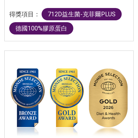
得獎項目：
712D益生菌-克菲爾PLUS
德國100%膠原蛋白