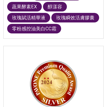
蔬果酵素EX
醇漾容
玫瑰賦活精華液
玫瑰瞬效活膚膠囊
零粉感控油美白CC霜