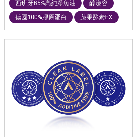
西班牙85%高純淨魚油
醇漾容
德國100%膠原蛋白
蔬果酵素EX