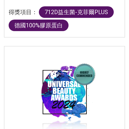
得獎項目：
712D益生菌-克菲爾PLUS
德國100%膠原蛋白