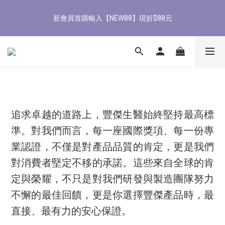
8
9
8
7
3
1
2
1
1
2
1
6
4
5
4
8/3-8/9 歡慶父親節 滿3000送300購物金
7
8
7
6
2
0
1
0
新會員首購輸入【NEW88】現折$88元
0
1
:
0
9
:
5
3
:
4
3
立即了解
6
7
6
9
9
5
1
0
Days
Hours
Minutes
Seconds
0
8
4
2
3
2
5
6
5
8
9
8
4
0
7
3
1
2
1
4
5
4
9
7
8
7
3
6
2
0
1
0
全館滿1500免運
3
4
3
8
6
7
6
2
5
1
0
2
3
2
7
5
6
5
1
4
0
1
2
1
6
4
5
4
8/3-8/9 歡慶父親節 滿3000送300購物金
0
3
0
1
:
0
9
:
5
3
:
4
3
立即了解
2
Days
Hours
Minutes
Seconds
0
8
4
2
3
2
1
追求卓越的道路上，豐傑生醫始終堅持最高標
7
3
1
2
1
0
6
2
0
1
0
準。對我們而言，每一座國際獎項、每一份專
5
1
0
業認證，不僅是對產品品質的肯定，更是我們
4
0
3
對消費者堅定不移的承諾。這些來自全球的肯
2
定與榮耀，不只是對我們研發與製造團隊努力
1
0
不懈的最佳回饋，更是你選擇豐傑產品時，最
直接、最有力的安心保證。