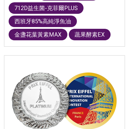
712D益生菌-克菲爾PLUS
西班牙85%高純淨魚油
金盞花葉黃素MAX
蔬果酵素EX