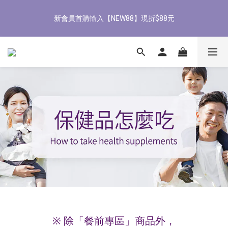
8
8
9
7
6
2
4
0
1
1
2
9
5
7
3
8/3-8/9 歡慶父親節 滿3000送300購物金
7
7
8
9
6
5
1
3
新會員首購輸入【NEW88】現折$88元
9
0
0
:
1
8
:
4
6
:
2
立即了解
6
6
7
8
5
4
0
2
Days
Hours
Minutes
Seconds
8
0
7
3
5
1
5
5
6
9
7
4
3
1
7
6
2
4
0
4
4
5
8
6
3
2
0
6
5
1
3
全館滿1500免運
3
3
4
7
9
5
2
1
5
4
0
2
2
2
3
6
8
4
1
0
4
3
1
1
1
2
9
5
7
3
0
8/3-8/9 歡慶父親節 滿3000送300購物金
3
2
0
9
0
0
:
1
8
:
4
6
:
2
立即了解
2
1
Days
Hours
Minutes
Seconds
8
0
7
3
5
1
1
0
7
6
2
4
0
0
6
5
1
3
5
4
0
2
4
3
1
3
2
0
2
1
1
0
0
※ 除「餐前專區」商品外，