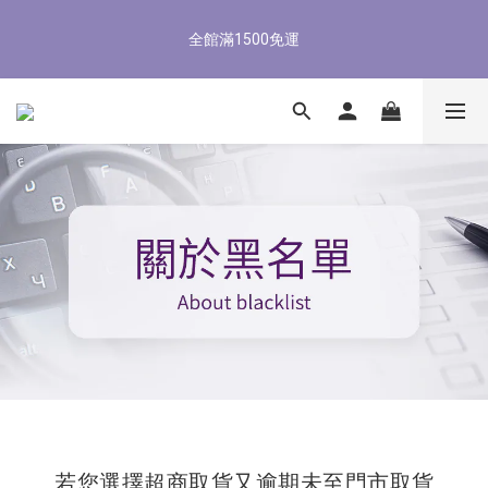
5
6
7
8
5
6
8
4
1
2
3
4
1
2
4
8/3-8/9 歡慶父親節 滿3000送300購物金
4
5
6
7
4
5
7
3
全館滿1500免運
0
1
:
2
3
:
0
9
:
1
3
3
4
5
6
3
4
6
立即了解
2
Days
Hours
Minutes
Seconds
0
1
2
8
0
2
2
3
4
5
2
3
5
1
0
1
7
1
1
2
3
4
1
2
4
8/3-8/9 歡慶父親節 滿3000送300購物金
0
0
6
0
0
1
:
2
3
:
0
9
:
1
3
立即了解
5
Days
Hours
Minutes
Seconds
0
1
2
8
0
2
4
0
1
7
1
3
0
6
0
2
5
1
4
0
3
2
1
0
若您選擇超商取貨又逾期未至門市取貨