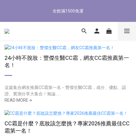
4
5
8
5
5
8
7
3
1
1
4
1
9
1
7
4
8/3-8/9 歡慶父親節 滿3000送300購物金
3
4
7
4
4
7
6
2
0
全館滿1500免運
0
3
:
0
8
:
0
6
:
3
2
3
6
3
3
9
6
立即了解
5
1
Days
Hours
Minutes
Seconds
2
7
5
2
1
2
5
2
2
8
5
4
0
1
6
4
1
0
1
4
1
9
1
7
4
8/3-8/9 歡慶父親節 滿3000送300購物金
3
0
5
3
0
0
3
:
0
8
:
0
6
:
3
2
立即了解
4
2
Days
Hours
Minutes
Seconds
2
7
5
2
1
3
1
1
6
4
1
0
2
0
0
5
3
0
24小時不脫妝：豐傑生醫CC霜，網友CC霜推薦第一
1
4
2
名！
0
3
1
2
0
1
這篇集合網友推薦CC霜第一名－豐傑生醫CC霜，成分、優點、認
0
證、實測分享大集合！無論......
READ MORE→
CC霜是什麼？底妝該怎麼挑？專家2026推薦最佳CC
霜第一名！