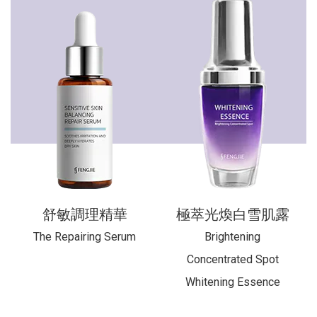
舒敏調理精華
極萃光煥白雪肌露
The Repairing Serum
Brightening
Concentrated Spot
Whitening Essence