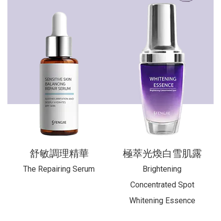
舒敏調理精華
極萃光煥白雪肌露
The Repairing Serum
Brightening
Concentrated Spot
Whitening Essence