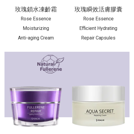
玫瑰鎖水凍齡霜
玫瑰瞬效活膚膠囊
Rose Essence
Rose Essence
Moisturizing
Efficient Hydrating
Anti-aging
Cream
Repair Capsules