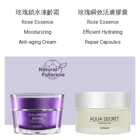
玫瑰鎖水凍齡霜
玫瑰瞬效活膚膠囊
Rose Essence
Rose Essence
Moisturizing
Efficient Hydrating
Anti-aging
Cream
Repair Capsules