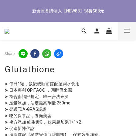
7
7
7
7
8
0
1
1
新會員首購輸入【NEW88】現折$88元
1
1
1
1
4
2
5
5
8/3-8/9 歡慶父親節 滿3000送300購物金
6
6
6
6
9
7
0
0
0
0
:
0
0
:
3
1
:
4
4
立即了解
5
5
5
5
8
6
9
9
Days
Hours
Minutes
Seconds
2
0
3
3
4
4
4
4
7
5
8
8
全館滿1500免運
1
2
2
3
3
3
3
6
4
7
7
0
1
1
2
2
2
2
5
3
6
6
0
0
1
1
1
1
4
2
5
5
8/3-8/9 歡慶父親節 滿3000送300購物金
0
0
:
0
0
:
3
1
:
4
4
立即了解
Days
Hours
Minutes
Seconds
Share
2
0
3
3
1
2
2
Glutathione
0
1
1
0
0
➤ 每日1顆，飯後或睡前搭配溫開水食用
➤ 日本專利 OPITAC® ，圓酵母來源
➤ 符合衛福部規定，唯一合法來源
➤ 足量添加，法定最高劑量 250mg
➤ 榮獲FDA-GRAS認證
➤ 吃的保養品，養顏美容
➤ 複方添加 維生素C， 效果超加乘1+1>2
➤ 促進新陳代謝
➤ 推薦搭配【極萃光煥白雪肌露】，保養效果加乘