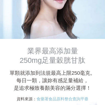
業界最高添加量
250mg足量穀胱甘肽
單顆就添加到法規最高上限250毫克。
每日一顆，讓妳有感足量補給，
是追求極致養顏美容的滿分選擇！
資料來源：
食藥署食品原料整合查詢平臺