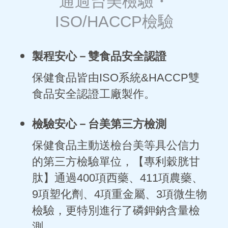
通過台美檢驗・
ISO/HACCP檢驗
製程安心－
雙食品安全認證
保健食品皆由ISO系統&HACCP雙
食品安全認證工廠製作。
檢驗安心－
台美第三方檢測
保健食品主動送檢台美等具公信力
的第三方檢驗單位，【專利穀胱甘
肽】通過400項西藥、411項農藥、
9項塑化劑、4項重金屬、3項微生物
檢驗，更特別進行了磷鉀鈉含量檢
測。