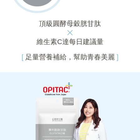
頂級圓酵母穀胱甘肽
維生素C達每日建議量
[
足量營養補給，幫助青春美麗
]