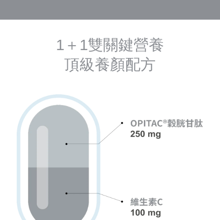
1＋1雙關鍵營養
頂級養顏配方