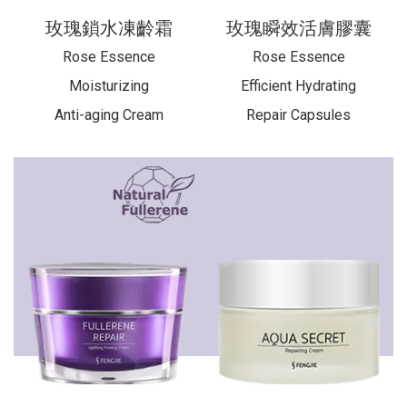
玫瑰鎖水凍齡霜
玫瑰瞬效活膚膠囊
Rose Essence
Rose Essence
Moisturizing
Efficient Hydrating
Anti-aging
Cream
Repair Capsules