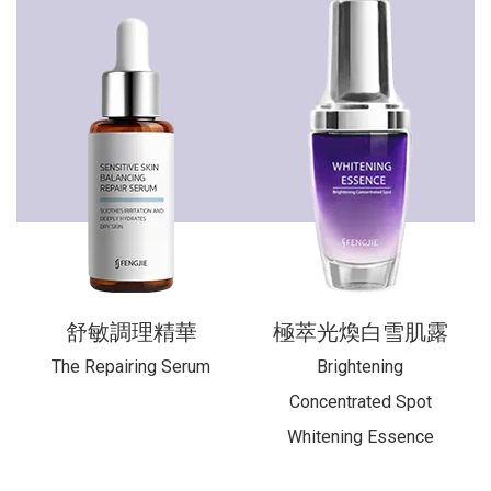
舒敏調理精華
極萃光煥白雪肌露
The Repairing Serum
Brightening
Concentrated Spot
Whitening Essence