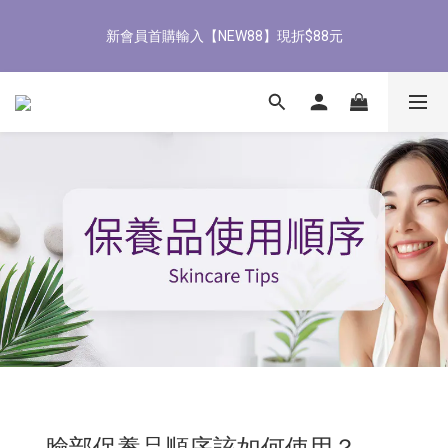
8
9
2
0
1
3
6
0
5
1
3
2
4
6
9
3
8/3-8/9 歡慶父親節 滿3000送300購物金
7
9
8
9
1
0
2
5
新會員首購輸入【NEW88】現折$88元
4
0
2
:
1
3
:
5
8
:
2
立即了解
6
8
7
9
8
0
1
4
Days
Hours
Minutes
Seconds
3
1
0
2
4
7
1
9
5
7
6
8
7
0
3
2
0
1
3
6
0
8
4
6
5
7
9
6
2
1
0
2
5
全館滿1500免運
7
3
5
4
6
8
5
1
0
1
4
6
2
4
3
5
7
4
0
0
3
5
1
3
2
4
6
9
3
8/3-8/9 歡慶父親節 滿3000送300購物金
2
4
0
2
:
1
3
:
5
8
:
2
立即了解
1
Days
Hours
Minutes
Seconds
3
1
0
2
4
7
1
0
2
0
1
3
6
0
1
0
2
5
0
1
4
0
3
2
1
0