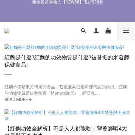
6
8
6
9
8
8
1
3
1
5
4
3
5
3
0
0
8/3-8/9 歡慶父親節 滿3000送300購物金
5
7
5
9
8
7
9
7
0
2
:
0
4
:
3
2
:
4
2
立即了解
Days
Hours
Minutes
Seconds
4
6
4
8
7
6
8
6
1
3
2
1
3
1
全館滿1500免運
3
5
3
7
6
5
7
5
0
2
1
0
2
0
2
4
2
6
5
4
6
4
1
0
1
1
3
1
5
4
3
5
3
8/3-8/9 歡慶父親節 滿3000送300購物金
0
0
0
2
:
0
4
:
3
2
:
4
2
立即了解
Days
Hours
Minutes
Seconds
1
3
2
1
3
1
紅麴是什麼?紅麴的功效物質是什麼?被發掘的米發酵
0
2
1
0
2
0
保健食品!
1
0
1
0
0
紅麴不僅是東方傳統的食品，它也兼具促進新陳代謝的作用。紅麴
的功效物質是紅麴菌素「Monacolin K」，經研究......
READ MORE→
【紅麴功效全解析】不是人人都能吃！營養師曝4大