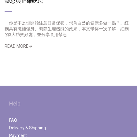
禁忌與正確吃法
「你是不是也開始注意日常保養，想為自己的健康多做一點？」
紅
麴具有滋補強身、調節生理機能的效果，本文帶你一次了解，紅麴
的3大功效好處，並分享食用禁忌......
READ MORE→
Help
FAQ
Delivery & Shipping
Payment