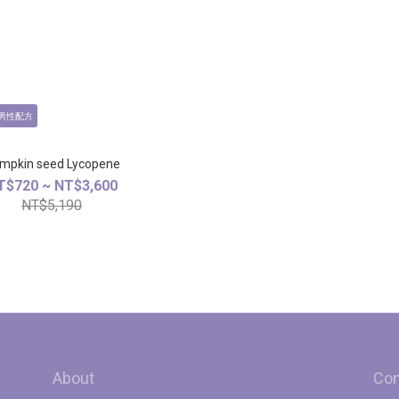
男性配方
Pumpkin seed Lycopene
T$720 ~ NT$3,600
NT$5,190
About
Con