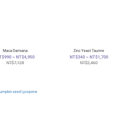
Maca Damiana
Zinc Yeast Taurine
T$990 ~ NT$4,950
NT$340 ~ NT$1,700
NT$7,128
NT$2,460