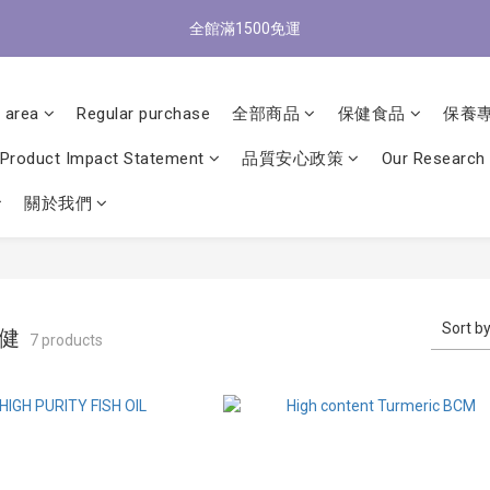
4
1
3
4
4
8
3
5
3
0
1
:
1
8
:
5
0
:
2
0
全館滿1500免運
/9 歡慶父親節 滿3000送300購物金
3
0
立
2
3
3
7
2
4
2
Days
Hours
Minutes
Seconds
0
0
7
4
1
2
1
2
2
9
6
1
3
1
6
3
0
1
0
1
:
1
8
:
5
0
:
2
0
/9 歡慶父親節 滿3000送300購物金
立
5
2
Days
Hours
Minutes
Seconds
0
0
0
7
4
1
 area
Regular purchase
全部商品
保健食品
保養
4
1
6
3
0
3
0
5
2
Product Impact Statement
品質安心政策
Our Research
2
4
1
1
3
0
關於我們
0
2
1
0
Sort b
保健
7 products