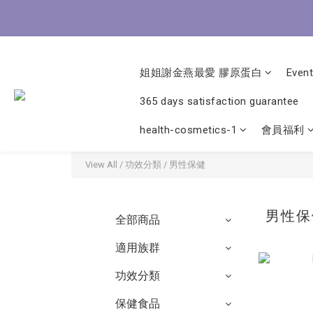
8/3-8
8/3-8
姐姐謝金燕最愛 膠原蛋白
Event
365 days satisfaction guarantee
health-cosmetics-1
會員福利
View All
/
功效分類
/
男性保健
男性
全部商品
適用族群
功效分類
保健食品