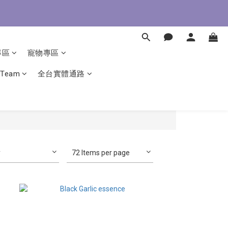
即了解
即了解
專區
寵物專區
 Team
全台實體通路
y
72 Items per page