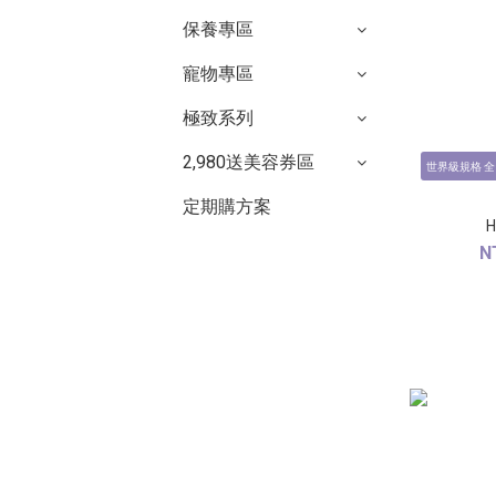
保養專區
寵物專區
極致系列
2,980送美容券區
世界級規格 
定期購方案
H
N