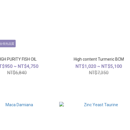
全台領先品質
IGH PURITY FISH OIL
High content Turmeric BCM
T$950 ~ NT$4,750
NT$1,020 ~ NT$5,100
NT$6,840
NT$7,350