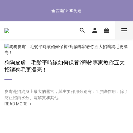
5
6
5
5
3
0
0
3
1
2
1
9
1
6
6
9
8/3-8/9 歡慶父親節 滿3000送300購物金
4
5
4
4
9
9
2
2
全館滿1500免運
0
1
:
0
8
:
0
5
:
5
8
3
4
3
3
8
8
立即了解
1
1
Days
Hours
Minutes
Seconds
0
7
4
4
7
2
3
2
2
7
7
0
0
6
3
3
6
1
2
1
9
1
6
6
9
8/3-8/9 歡慶父親節 滿3000送300購物金
5
2
2
5
0
1
:
0
8
:
0
5
:
5
8
立即了解
4
1
1
4
Days
Hours
Minutes
Seconds
0
7
4
4
7
3
0
0
3
6
3
3
6
2
2
5
2
2
5
1
1
4
1
1
4
狗狗皮膚、毛髮平時該如何保養?寵物專家教你五大
0
0
3
0
0
3
招讓狗毛更漂亮！
2
2
1
1
0
0
皮膚是狗狗身上最大的器官，其主要作用分別有：1.屏障作用：除了
防止體內水分、電解質和其他......
READ MORE→