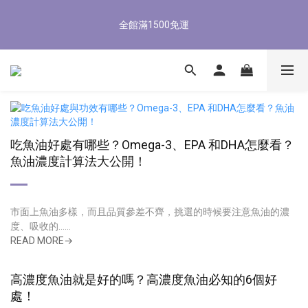
5
8
5
5
5
3
2
6
9
1
4
1
9
1
8
1
8/3-8/9 歡慶父親節 滿3000送300購物金
4
7
4
4
4
2
1
5
8
全館滿1500免運
0
3
:
0
8
:
0
7
:
0
3
6
3
3
3
立即了解
1
0
4
7
Days
Hours
Minutes
Seconds
2
7
6
2
5
2
2
9
2
0
3
6
1
6
5
1
4
1
9
1
8
1
8/3-8/9 歡慶父親節 滿3000送300購物金
2
5
0
5
4
0
3
:
0
8
:
0
7
:
0
1
立即了解
4
4
3
Days
Hours
Minutes
Seconds
2
7
6
0
3
3
2
1
6
5
2
2
1
0
5
4
1
1
0
4
3
吃魚油好處有哪些？Omega-3、EPA 和DHA怎麼看？
0
0
3
2
魚油濃度計算法大公開！
2
1
1
0
0
市面上魚油多樣，而且品質參差不齊，挑選的時候要注意魚油的濃
度、吸收的......
READ MORE→
高濃度魚油就是好的嗎？高濃度魚油必知的6個好
處！